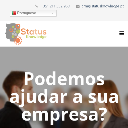
+ 351 211 332 968
crm@statusknowledge.pt
Portuguese
Podemos
ajudar a sua
empresa?