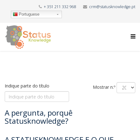
+ 351 211 332 968
crm@statusknowledge.pt
Portuguese
Indique parte do título
Mostrar n.º
A pergunta, porquê
Statusknowledge?
A STATUSKNOWLEDGE E O QUE