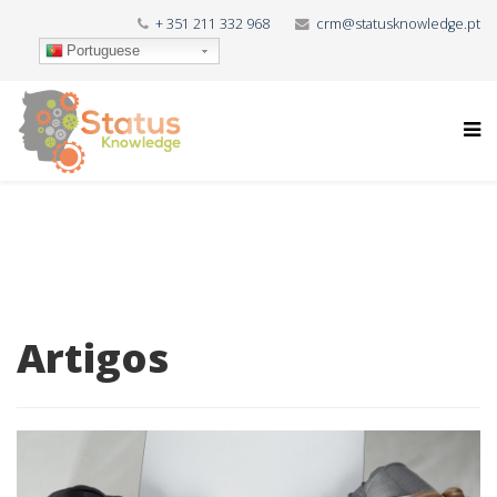
+ 351 211 332 968
crm@statusknowledge.pt
Portuguese
Artigos