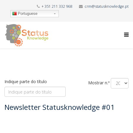
+ 351 211 332 968
crm@statusknowledge.pt
Portuguese
Indique parte do título
Mostrar n.º
Newsletter Statusknowledge #01