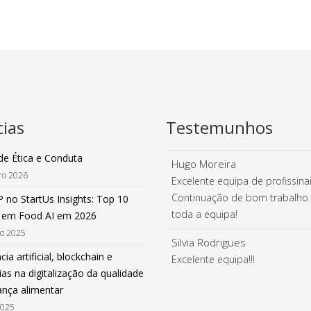
cias
Testemunhos
de Ética e Conduta
Hugo Moreira
iro 2026
Excelente equipa de profissinai
Continuação de bom trabalho
 no StartUs Insights: Top 10
toda a equipa!
 em Food AI em 2026
ro 2025
Silvia Rodrigues
cia artificial, blockchain e
Excelente equipa!!!
as na digitalização da qualidade
ança alimentar
2025