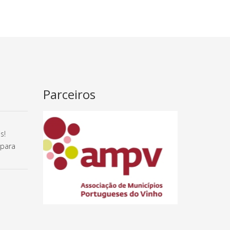
Parceiros
s!
 para