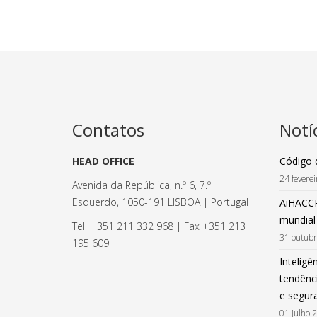
Contatos
Notí
HEAD OFFICE
Código 
24 fevere
Avenida da República, n.º 6, 7.º
Esquerdo, 1050-191 LISBOA | Portugal
AiHACCP
mundial
Tel + 351 211 332 968 | Fax +351 213
31 outub
195 609
Inteligên
tendênci
e segur
01 julho 