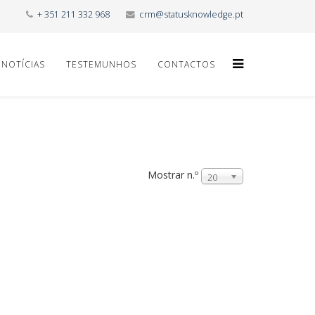
+ 351 211 332 968
crm@statusknowledge.pt
NOTÍCIAS
TESTEMUNHOS
CONTACTOS
Mostrar n.º
20