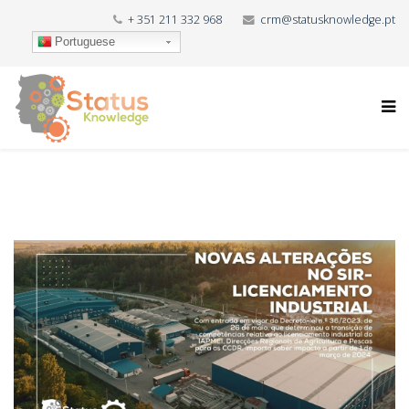
+ 351 211 332 968
crm@statusknowledge.pt
Portuguese