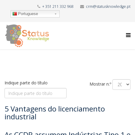
+ 351 211 332 968
crm@statusknowledge.pt
Portuguese
Indique parte do título
Mostrar n.º
5 Vantagens do licenciamento
industrial
As CCDR assumem Indústrias Tipo 1 e