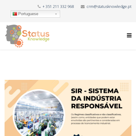
+ 351 211 332 968
crm@statusknowledge.pt
Portuguese