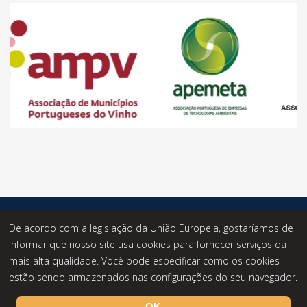
© Desde 2014 - Statusknowledge - Todos os Direitos
De acordo com a legislação da União Europeia, gostaríamos de
Reservados.
informar que nosso site usa cookies para fornecer serviços da
mais alta qualidade. Você pode especificar como os cookies
estão sendo armazenados nas configurações do seu navegador.
OK