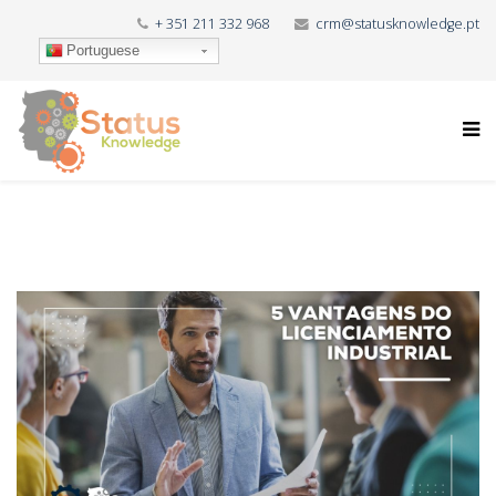
+ 351 211 332 968
crm@statusknowledge.pt
Portuguese