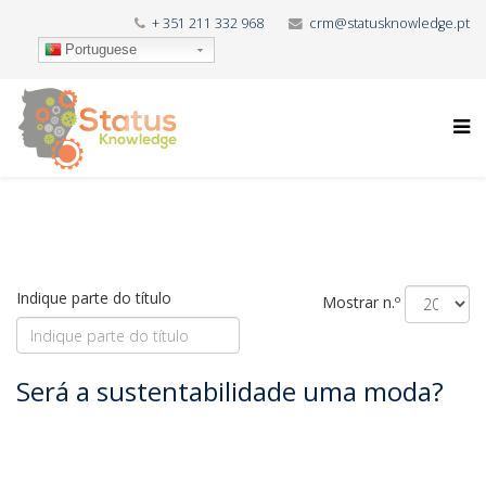
+ 351 211 332 968
crm@statusknowledge.pt
Portuguese
Indique parte do título
Mostrar n.º
Será a sustentabilidade uma moda?