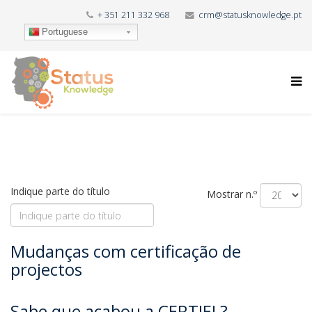
+ 351 211 332 968
crm@statusknowledge.pt
Portuguese
Indique parte do título
Mostrar n.º
Mudanças com certificação de
projectos
Sabe que acabou a CERTIEL?