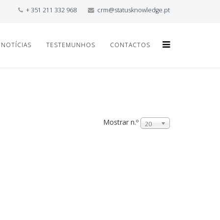
+ 351 211 332 968
crm@statusknowledge.pt
NOTÍCIAS
TESTEMUNHOS
CONTACTOS
Mostrar n.º
20