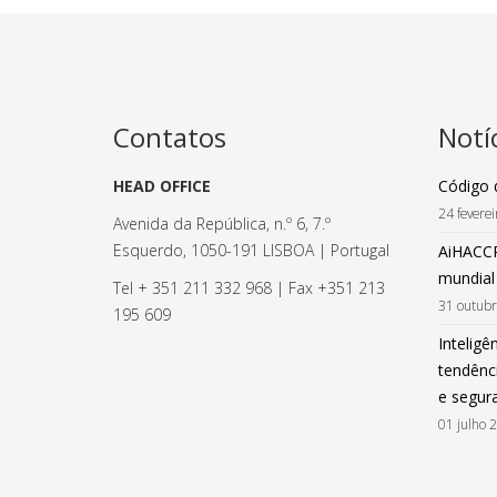
Contatos
Notí
HEAD OFFICE
Código 
24 fevere
Avenida da República, n.º 6, 7.º
Esquerdo, 1050-191 LISBOA | Portugal
AiHACCP
mundial
Tel + 351 211 332 968 | Fax +351 213
31 outub
195 609
Inteligên
tendênci
e segur
01 julho 