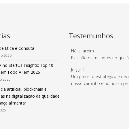
cias
Testemunhos
de Ética e Conduta
Nélia Jardim
iro 2026
Eles são os melhores no que 
 no StartUs Insights: Top 10
Jorge C.
 em Food AI em 2026
Um parceiro estratégico e deci
ro 2025
nosso caminho e no nosso pro
cia artificial, blockchain e
as na digitalização da qualidade
ança alimentar
2025