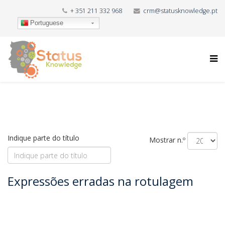
+ 351 211 332 968
crm@statusknowledge.pt
Portuguese
Indique parte do título
Mostrar n.º
Expressões erradas na rotulagem