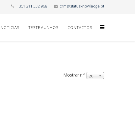
+ 351 211 332 968
crm@statusknowledge.pt
NOTÍCIAS
TESTEMUNHOS
CONTACTOS
Mostrar n.º
20