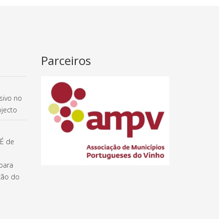
Parceiros
sivo no
jecto
 É de
para
ção do