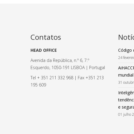
Contatos
Notí
HEAD OFFICE
Código 
24 fevere
Avenida da República, n.º 6, 7.º
Esquerdo, 1050-191 LISBOA | Portugal
AiHACCP
mundial
Tel + 351 211 332 968 | Fax +351 213
31 outub
195 609
Inteligên
tendênci
e segur
01 julho 