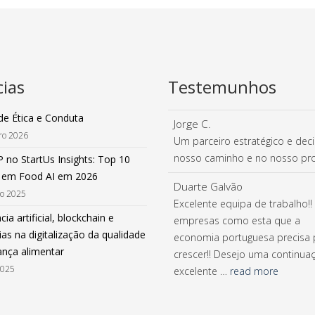
cias
Testemunhos
de Ética e Conduta
Jorge C.
iro 2026
Um parceiro estratégico e deci
nosso caminho e no nosso pro
 no StartUs Insights: Top 10
 em Food AI em 2026
Duarte Galvão
ro 2025
Excelente equipa de trabalho!!
cia artificial, blockchain e
empresas como esta que a
as na digitalização da qualidade
economia portuguesa precisa 
ança alimentar
crescer!! Desejo uma continua
2025
excelente …
read more