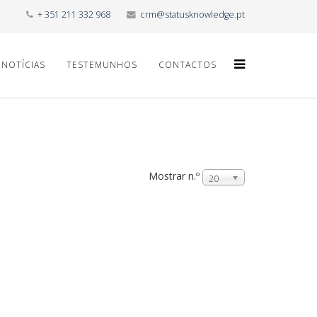
+ 351 211 332 968
crm@statusknowledge.pt
NOTÍCIAS
TESTEMUNHOS
CONTACTOS
Mostrar n.º
20