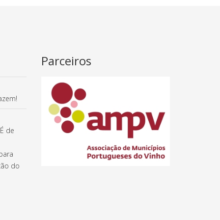
Parceiros
fazem!
 É de
para
ção do