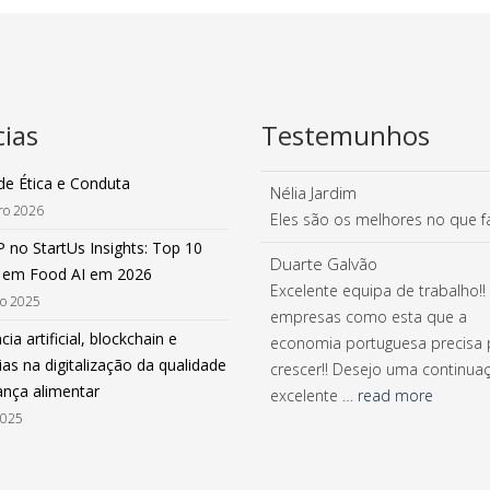
cias
Testemunhos
de Ética e Conduta
Nélia Jardim
iro 2026
Eles são os melhores no que 
 no StartUs Insights: Top 10
Duarte Galvão
 em Food AI em 2026
Excelente equipa de trabalho!!
ro 2025
empresas como esta que a
cia artificial, blockchain e
economia portuguesa precisa 
as na digitalização da qualidade
crescer!! Desejo uma continua
ança alimentar
excelente …
read more
2025