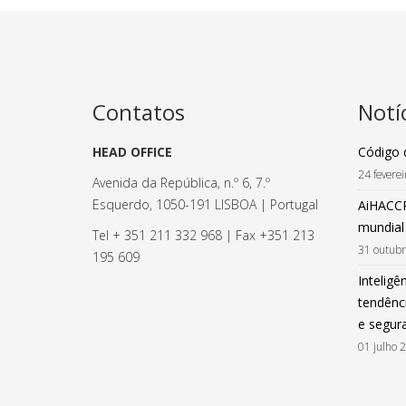
Contatos
Notí
HEAD OFFICE
Código 
24 fevere
Avenida da República, n.º 6, 7.º
Esquerdo, 1050-191 LISBOA | Portugal
AiHACCP
mundial
Tel + 351 211 332 968 | Fax +351 213
31 outub
195 609
Inteligên
tendênci
e segur
01 julho 