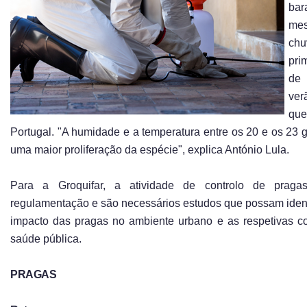
bar
me
ch
pri
de
ve
que
Portugal. "A humidade e a temperatura entre os 20 e os 23 
uma maior proliferação da espécie", explica António Lula.
Para a Groquifar, a atividade de controlo de praga
regulamentação e são necessários estudos que possam identi
impacto das pragas no ambiente urbano e as respetivas c
saúde pública.
PRAGAS