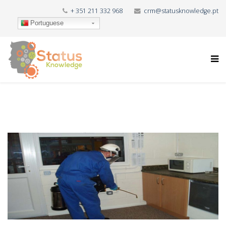
+ 351 211 332 968
crm@statusknowledge.pt
Portuguese