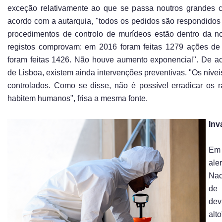
exceção relativamente ao que se passa noutros grandes c
acordo com a autarquia, "todos os pedidos são respondidos
procedimentos de controlo de murídeos estão dentro da no
registos comprovam: em 2016 foram feitas 1279 ações de
foram feitas 1426. Não houve aumento exponencial". De 
de Lisboa, existem ainda intervenções preventivas. "Os nívei
controlados. Como se disse, não é possível erradicar os 
habitem humanos", frisa a mesma fonte.
Inv
Em 
ale
Nac
de
dev
alt