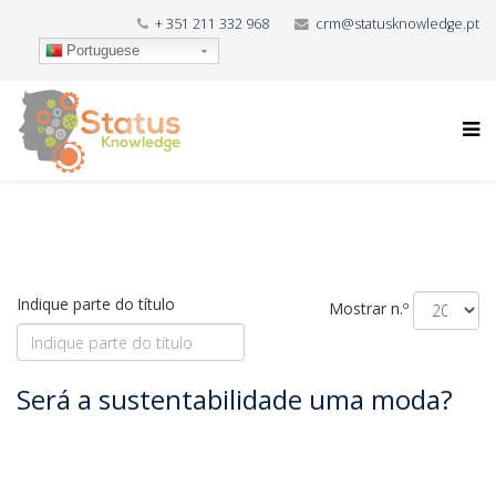
+ 351 211 332 968
crm@statusknowledge.pt
Portuguese
Indique parte do título
Mostrar n.º
Será a sustentabilidade uma moda?