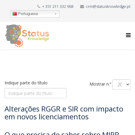
+ 351 211 332 968
crm@statusknowledge.pt
Portuguese
Indique parte do título
Mostrar n.º
Alterações RGGR e SIR com impacto
em novos licenciamentos
O que precisa de saber sobre MIRR