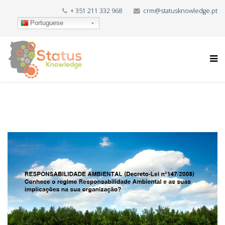
+ 351 211 332 968
crm@statusknowledge.pt
Portuguese