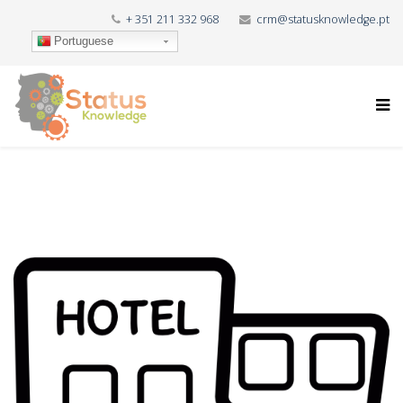
+ 351 211 332 968
crm@statusknowledge.pt
Portuguese