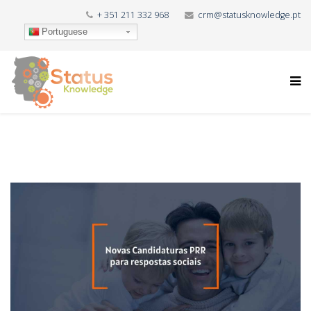
+ 351 211 332 968
crm@statusknowledge.pt
Portuguese