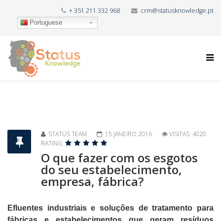
+ 351 211 332 968
crm@statusknowledge.pt
Portuguese
STATUS TEAM
15 JANEIRO 2016
VISITAS: 4020
RATING:
O que fazer com os esgotos
do seu estabelecimento,
empresa, fábrica?
Efluentes industriais e soluções de tratamento para
fábricas e estabelecimentos que geram resíduos