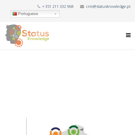
+ 351 211 332 968
crm@statusknowledge.pt
Portuguese