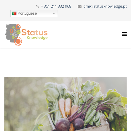
+ 351 211 332 968
crm@statusknowledge.pt
Portuguese