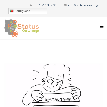
+ 351 211 332 968
crm@statusknowledge.pt
Portuguese