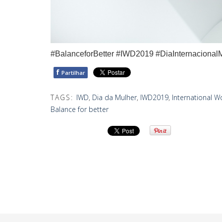
#BalanceforBetter #IWD2019 #DiaInternacional
f
Partilhar
TAGS:
IWD
,
Dia da Mulher
,
IWD2019
,
International 
Balance for better