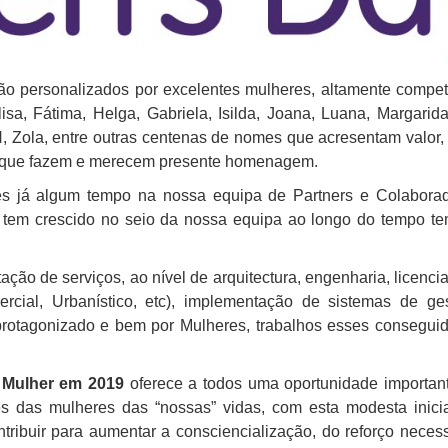
ão personalizados por excelentes mulheres, altamente compet
lisa, Fátima, Helga, Gabriela, Isilda, Joana, Luana, Margarida
H, Zola, entre outras centenas de nomes que acresentam valor,
lo que fazem e merecem presente homenagem.
s já algum tempo na nossa equipa de Partners e Colaborad
 tem crescido no seio da nossa equipa ao longo do tempo te
ação de serviços, ao nível de arquitectura, engenharia, licenc
mercial, Urbanístico, etc), implementação de sistemas de g
 protagonizado e bem por Mulheres, trabalhos esses consegu
a Mulher em 2019
oferece a todos uma oportunidade important
es das mulheres das “nossas” vidas, com esta modesta inicia
ibuir para aumentar a consciencialização, do reforço neces