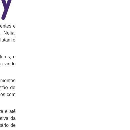
entes e
, Nelia,
 lutam e
ores, e
m vindo
iamentos
estão de
idos com
e e até
tiva da
sário de