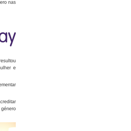
nero nas
esultou
ulher e
lementar
creditar
e género