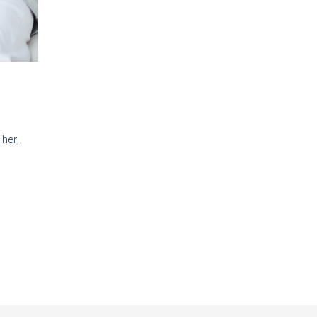
lher
,