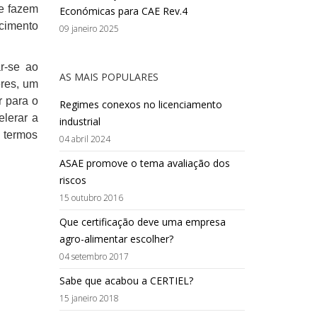
ue fazem
Económicas para CAE Rev.4
ecimento
09 janeiro 2025
r-se ao
AS MAIS POPULARES
eres, um
r para o
Regimes conexos no licenciamento
elerar a
industrial
 termos
04 abril 2024
ASAE promove o tema avaliação dos
riscos
15 outubro 2016
Que certificação deve uma empresa
agro-alimentar escolher?
04 setembro 2017
Sabe que acabou a CERTIEL?
15 janeiro 2018