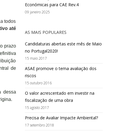
Económicas para CAE Rev.4
09 janeiro 2025
 a todos
tivo até
AS MAIS POPULARES
Candidaturas abertas este mês de Maio
no prazo
no Portugal2020!
finitiva
15 maio 2017
ribuição
ASAE promove o tema avaliação dos
ntral de
riscos
15 outubro 2016
a dessa
O valor acrescentado em investir na
igina.
fiscalização de uma obra
15 agosto 2017
Precisa de Avaliar Impacte Ambiental?
17 setembro 2018