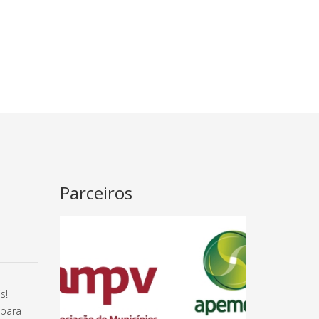
Parceiros
s!
 para