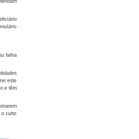
etendam
ficiário
rmulário
ou falha
tidades
zer este
io e têm
tomarem
 o curto