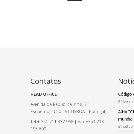
Contatos
Notí
HEAD OFFICE
Código 
24 fevere
Avenida da República, n.º 6, 7.º
Esquerdo, 1050-191 LISBOA | Portugal
AiHACCP
mundial
Tel + 351 211 332 968 | Fax +351 213
31 outub
195 609