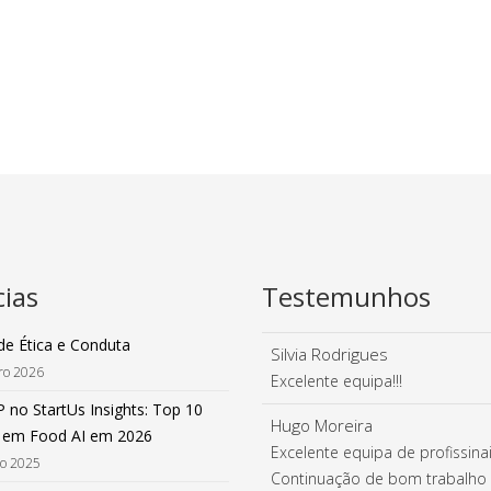
cias
Testemunhos
de Ética e Conduta
Silvia Rodrigues
iro 2026
Excelente equipa!!!
 no StartUs Insights: Top 10
Hugo Moreira
 em Food AI em 2026
Excelente equipa de profissinai
ro 2025
Continuação de bom trabalho