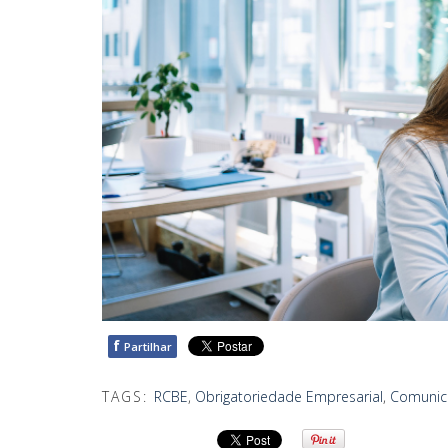
f
Partilhar
TAGS:
RCBE
,
Obrigatoriedade Empresarial
,
Comunica