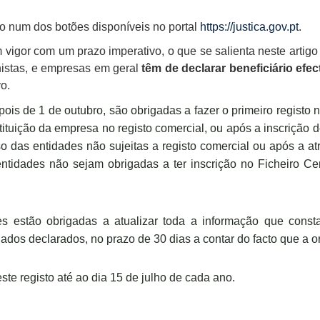
o num dos botões disponíveis no portal
https://justica.gov.pt
.
 vigor com um prazo imperativo, o que se salienta neste artigo
nistas, e empresas em geral
têm de declarar beneficiário efec
vo.
ois de 1 de outubro, são obrigadas a fazer o primeiro registo 
uição da empresa no registo comercial, ou após a inscrição de
o das entidades não sujeitas a registo comercial ou após a at
ntidades não sejam obrigadas a ter inscrição no Ficheiro Ce
es estão obrigadas a atualizar toda a informação que const
dos declarados, no prazo de 30 dias a contar do facto que a or
ste registo até ao dia 15 de julho de cada ano.