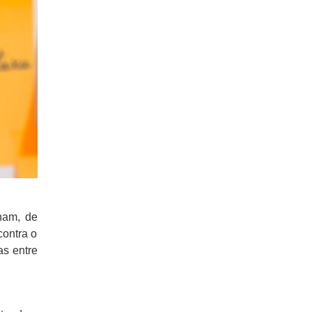
nham, de
contra o
as entre