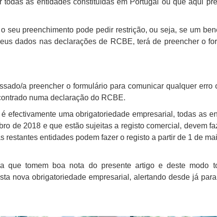
 todas as entidades constituídas em Portugal ou que aqui pr
e o seu preenchimento pode pedir restrição, ou seja, se um bene
 seus dados nas declarações de RCBE, terá de preencher o fo
essado/a preencher o formulário para comunicar qualquer erro 
ncontrado numa declaração do RCBE.
s é efectivamente uma obrigatoriedade empresarial, todas
as en
bro de 2018 e que estão sujeitas a registo comercial, devem fa
as restantes
entidades podem fazer o registo a partir de 1 de ma
ara que tomem boa nota do presente artigo e deste modo 
a nova obrigatoriedade empresarial, alertando desde já para