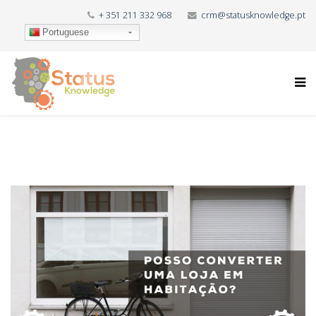
+ 351 211 332 968
crm@statusknowledge.pt
Portuguese