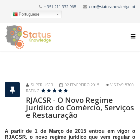
+ 351 211 332 968
crm@statusknowledge.pt
Portuguese
SUPER USER
02 FEVEREIRO 2015
VISITAS: 8700
RATING:
RJACSR - O Novo Regime
Jurídico do Comércio, Serviços
e Restauração
A partir de 1 de Março de 2015 entrou em vigor o
RJACSR, o novo regime jurídico que vem regular o