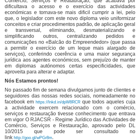
Comércio, Serviços e Reatauração, que acabava por
dificultava o acesso e o exercício das actividades
económicas e tornava-se mais dificil cumprir a lei, pelo
que, o legislador com este novo diploma veio uniformizar
conceitos e criar procedimentos padrão, de aplicação geral
e transversal, eliminando, desmaterializando e
simplificando outros, centralizando pedidos e
comunicações no «Balcão do Empreendedor» (que passa
a permitir o exercício de um leque mais alargado de
serviços), conferindo coerência e uma maior segurança
jurídica aos agentes económicos, sem prejuízo de manter
em diplomas autónomos certas especificidades, que
aproveita para alterar e adaptar.
Nós Estamos prontos!
No passado fim de semana divulgamos junto de clientes e
seguidores das nossas redes sociais, nomeadamente no
facebook em
que todos aqueles cuja
https://lnkd.in/dpW8RCR
a actividade exercem relacionado com o comércio,
serviços e restauração tivesse conhecimento que entrava
em vigor O RJACSR - Regime Jurídico das Actividades de
Comércio, Serviços e Restauração, aprovado pelo DL
10/2015 que pode ser consultado no
link
.
http://goo.gl/wPGr8m