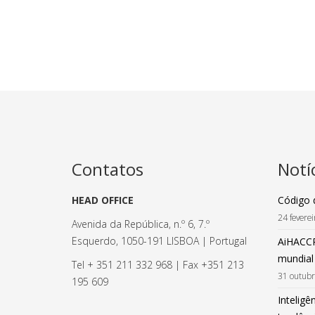
Contatos
Notí
HEAD OFFICE
Código 
24 fevere
Avenida da República, n.º 6, 7.º
Esquerdo, 1050-191 LISBOA | Portugal
AiHACCP
mundial
Tel + 351 211 332 968 | Fax +351 213
31 outub
195 609
Inteligên