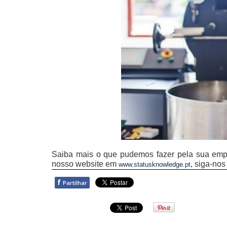
Saiba mais o que pudemos fazer pela sua emp
nosso website em
, siga-no
www.statusknowledge.pt
f
Partilhar