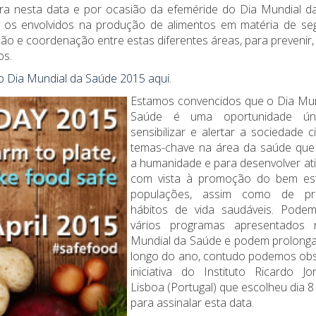
a nesta data e por ocasião da efeméride do Dia Mundial d
 os envolvidos na produção de alimentos em matéria de se
ão e coordenação entre estas diferentes áreas, para prevenir,
os.
o Dia Mundial da Saúde 2015 aqui.
Estamos convencidos que o Dia Mun
Saúde é uma oportunidade ún
sensibilizar e alertar a sociedade ci
temas-chave na área da saúde que
a humanidade e para desenvolver at
com vista à promoção do bem es
populações, assim como de pr
hábitos de vida saudáveis. Podem 
vários programas apresentados
Mundial da Saúde e podem prolonga
longo do ano, contudo podemos obs
iniciativa do Instituto Ricardo J
Lisboa (Portugal) que escolheu dia 8 
para assinalar esta data.