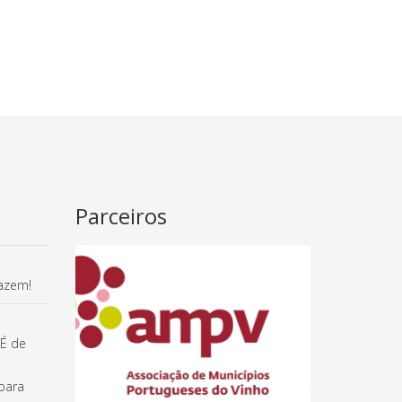
Parceiros
fazem!
 É de
para