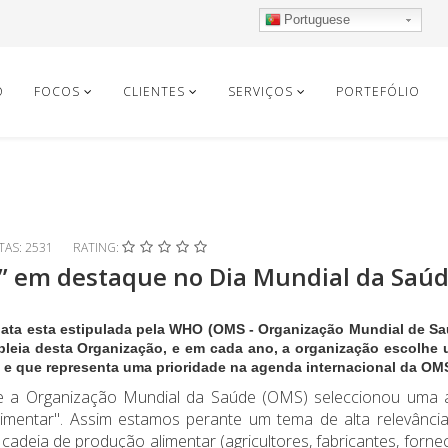
Portuguese
O
FOCOS
CLIENTES
SERVIÇOS
PORTEFÓLIO
ITAS: 2531
RATING:
” em destaque no Dia Mundial da Saú
 data esta estipulada pela WHO (OMS - Organização Mundial de S
bleia desta Organização, e em cada ano, a organização escolhe
e e que representa uma prioridade na agenda internacional da OM
e a Organização Mundial da Saúde (OMS) seleccionou uma 
imentar". Assim estamos perante um tema de alta relevânci
cadeia de produção alimentar (agricultores, fabricantes, forn