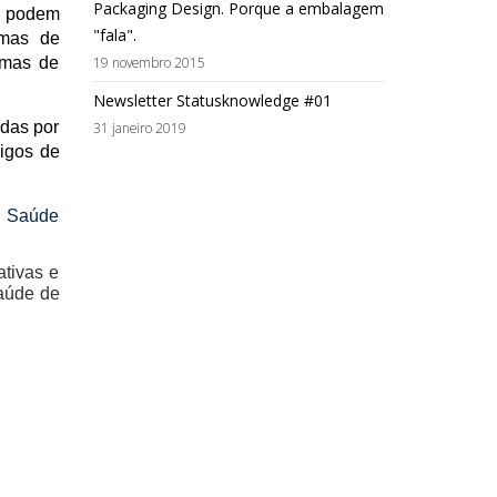
Packaging Design. Porque a embalagem
s podem
"fala".
emas de
emas de
19 novembro 2015
Newsletter Statusknowledge #01
idas por
31 janeiro 2019
digos de
 Saúde
tivas e
saúde de