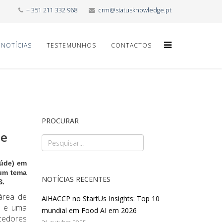
+ 351 211 332 968
crm@statusknowledge.pt
NOTÍCIAS
TESTEMUNHOS
CONTACTOS
PROCURAR
de
aúde) em
 um tema
NOTÍCIAS RECENTES
S.
área de
AiHACCP no StartUs Insights: Top 10
a e uma
mundial em Food AI em 2026
ecedores