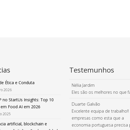
cias
Testemunhos
de Ética e Conduta
Nélia Jardim
iro 2026
Eles são os melhores no que 
 no StartUs Insights: Top 10
Duarte Galvão
 em Food AI em 2026
Excelente equipa de trabalho!!
ro 2025
empresas como esta que a
cia artificial, blockchain e
economia portuguesa precisa 