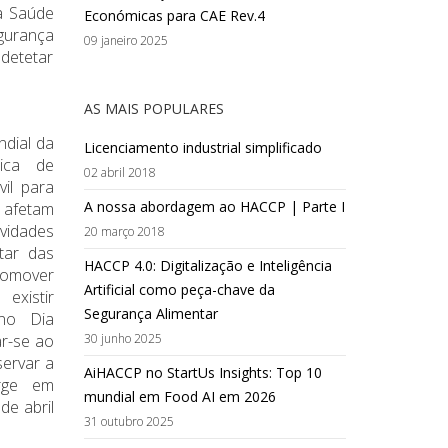
a Saúde
Económicas para CAE Rev.4
gurança
09 janeiro 2025
 detetar
AS MAIS POPULARES
dial da
Licenciamento industrial simplificado
ica de
02 abril 2018
vil para
A nossa abordagem ao HACCP | Parte I
 afetam
ividades
20 março 2018
tar das
HACCP 4.0: Digitalização e Inteligência
omover
Artificial como peça-chave da
existir
Segurança Alimentar
 no Dia
r-se ao
30 junho 2025
ervar a
AiHACCP no StartUs Insights: Top 10
orge em
mundial em Food AI em 2026
de abril
31 outubro 2025