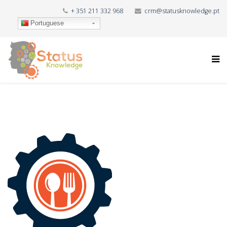
+ 351 211 332 968
crm@statusknowledge.pt
Portuguese