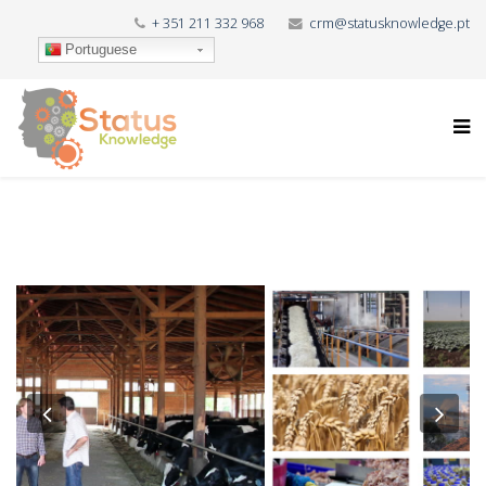
+ 351 211 332 968
crm@statusknowledge.pt
Portuguese
Previous
Nex