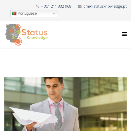
+ 351 211 332 968
crm@statusknowledge.pt
Portuguese