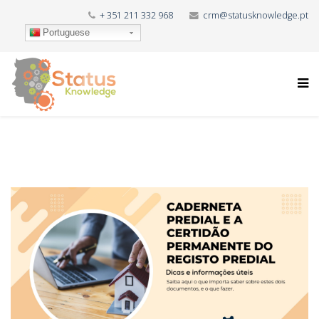
+ 351 211 332 968
crm@statusknowledge.pt
Portuguese